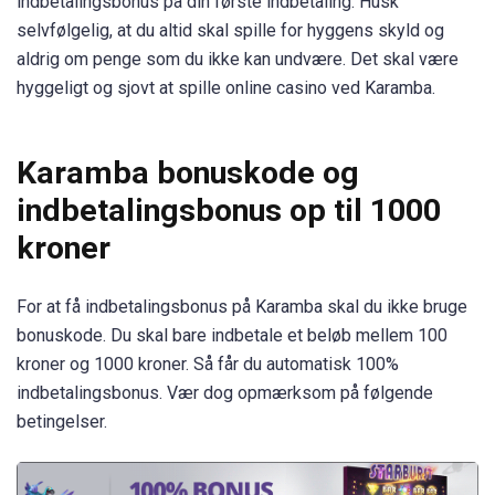
indbetalingsbonus på din første indbetaling. Husk
selvfølgelig, at du altid skal spille for hyggens skyld og
aldrig om penge som du ikke kan undvære. Det skal være
hyggeligt og sjovt at spille online casino ved Karamba.
Karamba bonuskode og
indbetalingsbonus op til 1000
kroner
For at få indbetalingsbonus på Karamba skal du ikke bruge
bonuskode. Du skal bare indbetale et beløb mellem 100
kroner og 1000 kroner. Så får du automatisk 100%
indbetalingsbonus. Vær dog opmærksom på følgende
betingelser.