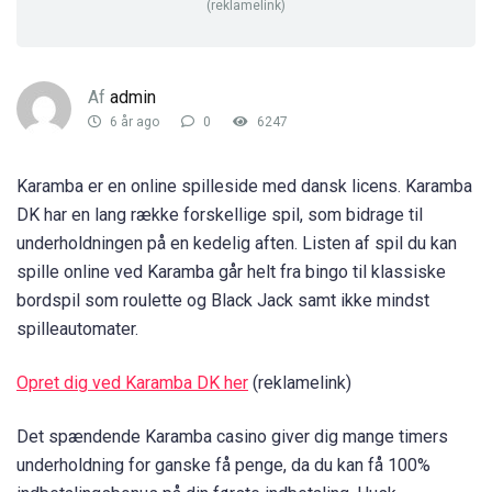
(reklamelink)
Af
admin
6 år ago
0
6247
Karamba er en online spilleside med dansk licens. Karamba
DK har en lang række forskellige spil, som bidrage til
underholdningen på en kedelig aften. Listen af spil du kan
spille online ved Karamba går helt fra bingo til klassiske
bordspil som roulette og Black Jack samt ikke mindst
spilleautomater.
Opret dig ved Karamba DK her
(reklamelink)
Det spændende Karamba casino giver dig mange timers
underholdning for ganske få penge, da du kan få 100%