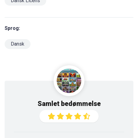
Dansk Licens
Sprog:
Dansk
Samlet bedømmelse