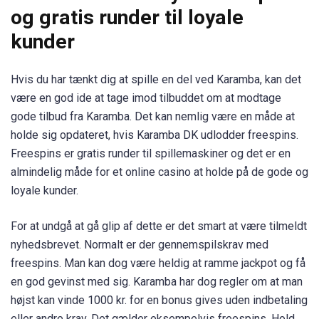
og gratis runder til loyale
kunder
Hvis du har tænkt dig at spille en del ved Karamba, kan det
være en god ide at tage imod tilbuddet om at modtage
gode tilbud fra Karamba. Det kan nemlig være en måde at
holde sig opdateret, hvis Karamba DK udlodder freespins.
Freespins er gratis runder til spillemaskiner og det er en
almindelig måde for et online casino at holde på de gode og
loyale kunder.
For at undgå at gå glip af dette er det smart at være tilmeldt
nyhedsbrevet. Normalt er der gennemspilskrav med
freespins. Man kan dog være heldig at ramme jackpot og få
en god gevinst med sig. Karamba har dog regler om at man
højst kan vinde 1000 kr. for en bonus gives uden indbetaling
eller andre krav. Det gælder eksempelvis freespins. Hold