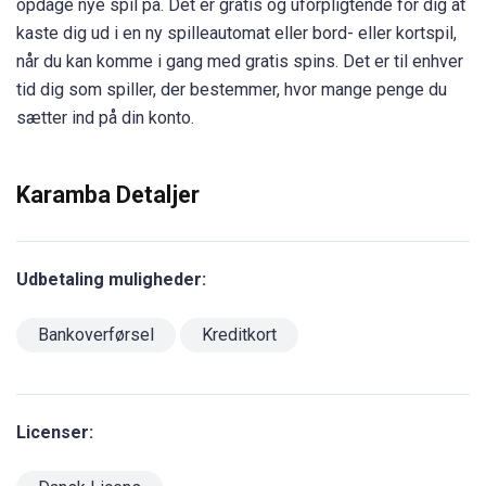
opdage nye spil på. Det er gratis og uforpligtende for dig at
kaste dig ud i en ny spilleautomat eller bord- eller kortspil,
når du kan komme i gang med gratis spins. Det er til enhver
tid dig som spiller, der bestemmer, hvor mange penge du
sætter ind på din konto.
Karamba Detaljer
Udbetaling muligheder:
Bankoverførsel
Kreditkort
Licenser: