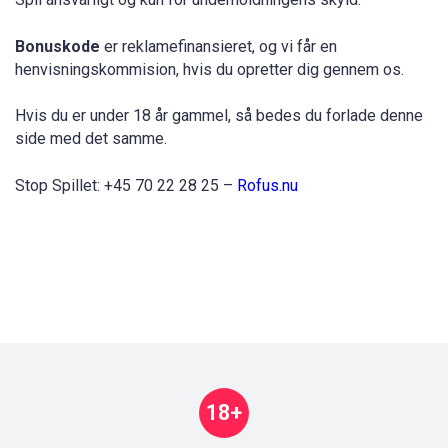
Bonuskode
er reklamefinansieret, og vi får en
henvisningskommision, hvis du opretter dig gennem os.
Hvis du er under 18 år gammel, så bedes du forlade denne
side med det samme.
Stop Spillet: +45 70 22 28 25 –
Rofus.nu
18+