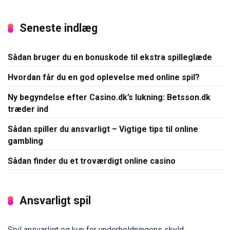
Seneste indlæg
Sådan bruger du en bonuskode til ekstra spilleglæde
Hvordan får du en god oplevelse med online spil?
Ny begyndelse efter Casino.dk’s lukning: Betsson.dk
træder ind
Sådan spiller du ansvarligt – Vigtige tips til online
gambling
Sådan finder du et troværdigt online casino
Ansvarligt spil
Spil ansvarligt og kun for underholdningens skyld.