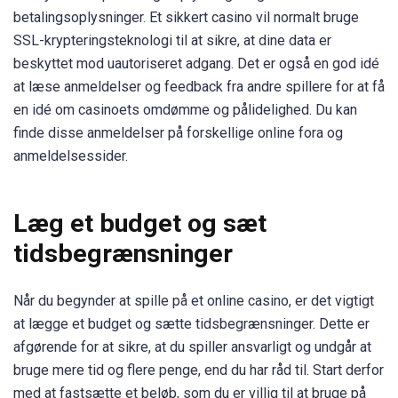
betalingsoplysninger. Et sikkert casino vil normalt bruge
SSL-krypteringsteknologi til at sikre, at dine data er
beskyttet mod uautoriseret adgang. Det er også en god idé
at læse anmeldelser og feedback fra andre spillere for at få
en idé om casinoets omdømme og pålidelighed. Du kan
finde disse anmeldelser på forskellige online fora og
anmeldelsessider.
Læg et budget og sæt
tidsbegrænsninger
Når du begynder at spille på et online casino, er det vigtigt
at lægge et budget og sætte tidsbegrænsninger. Dette er
afgørende for at sikre, at du spiller ansvarligt og undgår at
bruge mere tid og flere penge, end du har råd til. Start derfor
med at fastsætte et beløb, som du er villig til at bruge på