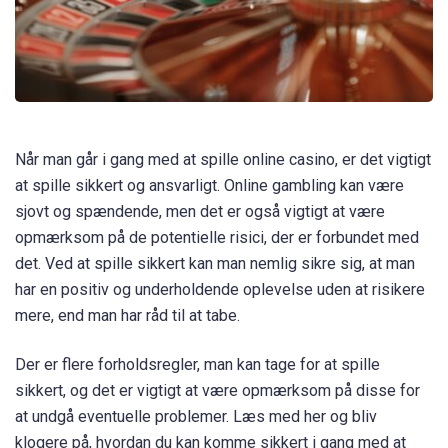
Når man går i gang med at spille online casino, er det vigtigt
at spille sikkert og ansvarligt. Online gambling kan være
sjovt og spændende, men det er også vigtigt at være
opmærksom på de potentielle risici, der er forbundet med
det. Ved at spille sikkert kan man nemlig sikre sig, at man
har en positiv og underholdende oplevelse uden at risikere
mere, end man har råd til at tabe.
Der er flere forholdsregler, man kan tage for at spille
sikkert, og det er vigtigt at være opmærksom på disse for
at undgå eventuelle problemer. Læs med her og bliv
klogere på, hvordan du kan komme sikkert i gang med at