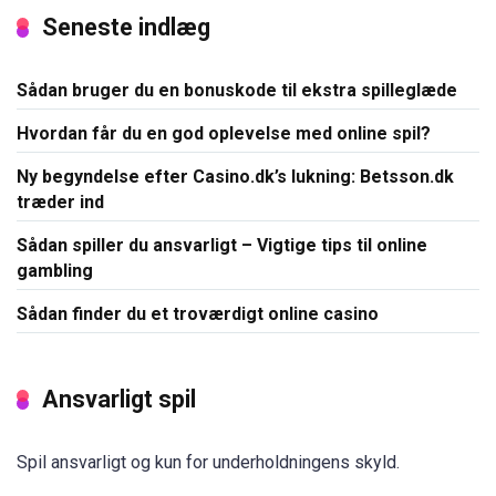
Seneste indlæg
Sådan bruger du en bonuskode til ekstra spilleglæde
Hvordan får du en god oplevelse med online spil?
Ny begyndelse efter Casino.dk’s lukning: Betsson.dk
træder ind
Sådan spiller du ansvarligt – Vigtige tips til online
gambling
Sådan finder du et troværdigt online casino
Ansvarligt spil
Spil ansvarligt og kun for underholdningens skyld.